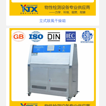
立式鼓風干燥箱