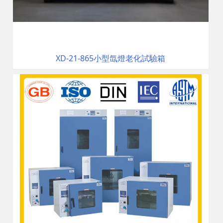
XD-21-865小型氙燈老化試驗箱