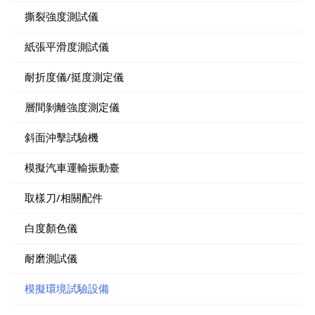
撕裂強度測試儀
紙張平滑度測試儀
耐折度儀/挺度測定儀
層間剝離強度測定儀
斜面沖擊試驗機
模擬汽車運輸振動臺
取樣刀/相關配件
白度顏色儀
耐磨測試儀
模擬環境試驗設備