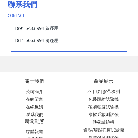
聯系我們
CONTACT
1891 5433 994 黃經理
1811 5663 994 蔣經理
關于我們
產品展示
公司簡介
不干膠|膠帶檢測
在線留言
包裝壓縮試驗機
在線反饋
破裂強度試驗機
聯系我們
摩擦系數測試儀
新聞動態
跌落試驗機
邊壓/環壓強度試驗機
媒體報道
戳穿強度測試儀